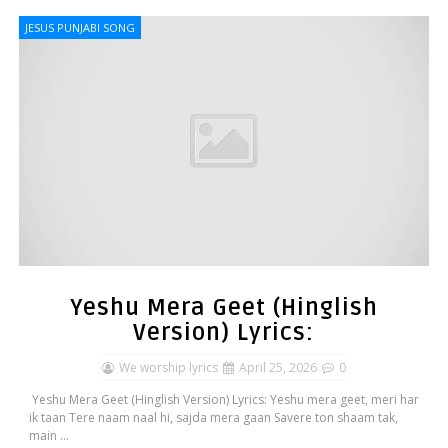
JESUS PUNJABI SONG
Yeshu Mera Geet (Hinglish
Version) Lyrics:
We worship lyrics
April 25, 2026
0
Yeshu Mera Geet (Hinglish Version) Lyrics: Yeshu mera geet, meri har
ik taan Tere naam naal hi, sajda mera gaan Savere ton shaam tak,
main ...