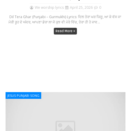
We worship lyrics
April 25, 2026
0
Dil Tera Ghar (Punjabi – Gurmukhi) Lyrics: ਦਿਲ ਤੇਰਾ ਘਰ ਯਿਸੂ, ਆ ਕੇ ਵੱਸ ਜਾ
ਮੇਰੀ ਰੂਹ ਦੇ ਅੰਦਰ, ਆਪਣਾ ਡੇਰਾ ਲਾ ਜੋ ਕੁਝ ਵੀ ਮੇਰੇ ਵਿੱਚ, ਤੇਰਾ ਹੀ ਹੋ ਜਾਵ...
Read More »
JESUS PUNJABI SONG