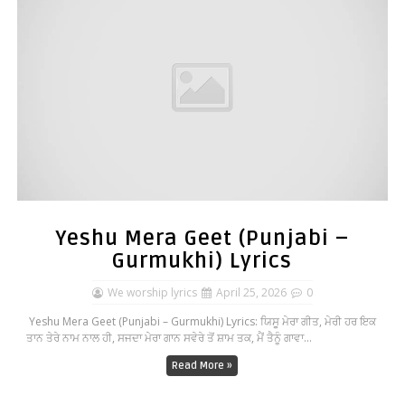
Yeshu Mera Geet (Punjabi –
Gurmukhi) Lyrics
We worship lyrics
April 25, 2026
0
Yeshu Mera Geet (Punjabi – Gurmukhi) Lyrics: ਯਿਸੂ ਮੇਰਾ ਗੀਤ, ਮੇਰੀ ਹਰ ਇਕ
ਤਾਨ ਤੇਰੇ ਨਾਮ ਨਾਲ ਹੀ, ਸਜਦਾ ਮੇਰਾ ਗਾਨ ਸਵੇਰੇ ਤੋਂ ਸ਼ਾਮ ਤਕ, ਮੈਂ ਤੈਨੂੰ ਗਾਵਾ...
Read More »