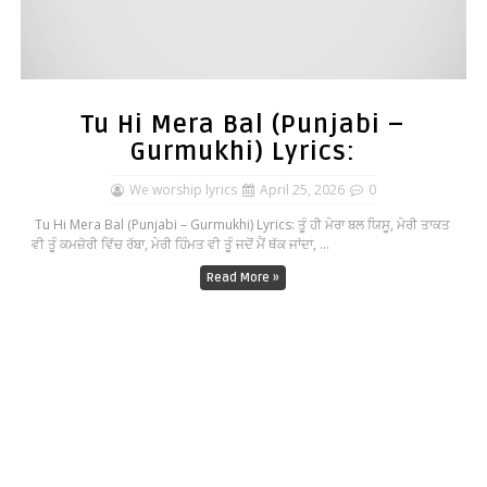
Tu Hi Mera Bal (Punjabi –
Gurmukhi) Lyrics:
We worship lyrics
April 25, 2026
0
Tu Hi Mera Bal (Punjabi – Gurmukhi) Lyrics: ਤੂੰ ਹੀ ਮੇਰਾ ਬਲ ਯਿਸੂ, ਮੇਰੀ ਤਾਕਤ
ਵੀ ਤੂੰ ਕਮਜ਼ੋਰੀ ਵਿੱਚ ਰੱਬਾ, ਮੇਰੀ ਹਿੰਮਤ ਵੀ ਤੂੰ ਜਦੋਂ ਮੈਂ ਥੱਕ ਜਾਂਦਾ, ...
Read More »