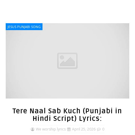
JESUS PUNJABI SONG
Tere Naal Sab Kuch (Punjabi in
Hindi Script) Lyrics:
We worship lyrics
April 25, 2026
0