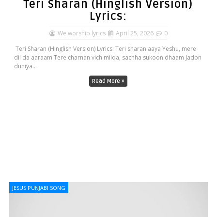
Teri Sharan (Hinglish Version)
Lyrics:
We worship lyrics
April 25, 2026
0
Teri Sharan (Hinglish Version) Lyrics: Teri sharan aaya Yeshu, mere
dil da aaraam Tere charnan vich milda, sachha sukoon dhaam Jadon
duniya...
Read More »
JESUS PUNJABI SONG