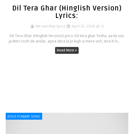
Dil Tera Ghar (Hinglish Version)
Lyrics:
We worship lyrics
April 25, 2026
0
Dil Tera Ghar (Hinglish Version) Lyrics: Dil tera ghar Yeshu, aa ke vas
ja Meri rooh de andar, apna dera la Jo kujh vi mere vich, tera hi h...
Read More »
JESUS PUNJABI SONG