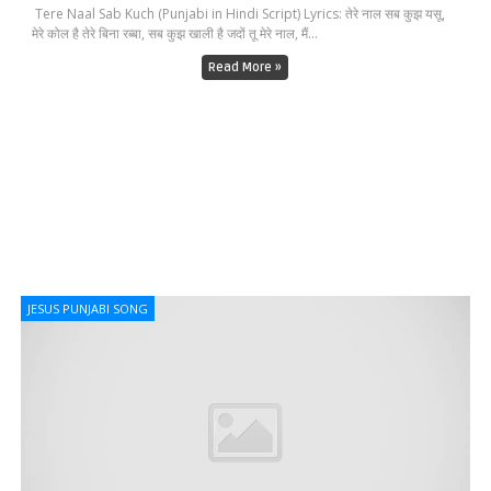
Tere Naal Sab Kuch (Punjabi in Hindi Script) Lyrics: तेरे नाल सब कुझ यसू,
मेरे कोल है तेरे बिना रब्बा, सब कुझ खाली है जदों तू मेरे नाल, मैं...
Read More »
JESUS PUNJABI SONG