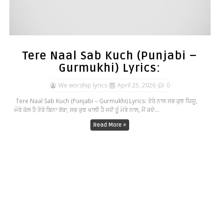
Tere Naal Sab Kuch (Punjabi –
Gurmukhi) Lyrics:
We worship lyrics
April 25, 2026
0
Tere Naal Sab Kuch (Punjabi – Gurmukhi) Lyrics: ਤੇਰੇ ਨਾਲ ਸਭ ਕੁਝ ਯਿਸੂ,
ਮੇਰੇ ਕੋਲ ਹੈ ਤੇਰੇ ਬਿਨਾ ਰੱਬਾ, ਸਭ ਕੁਝ ਖਾਲੀ ਹੈ ਜਦੋਂ ਤੂੰ ਮੇਰੇ ਨਾਲ, ਮੈਂ ਕਦੇ...
Read More »