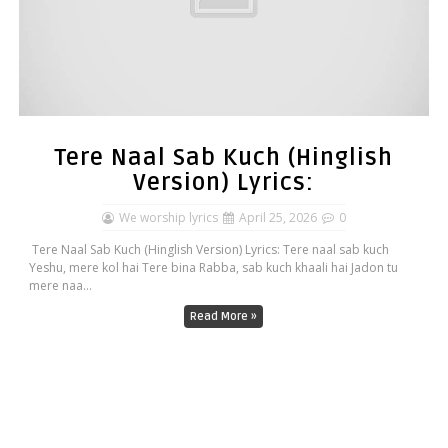
Tere Naal Sab Kuch (Hinglish
Version) Lyrics:
We worship lyrics
April 25, 2026
0
Tere Naal Sab Kuch (Hinglish Version) Lyrics: Tere naal sab kuch
Yeshu, mere kol hai Tere bina Rabba, sab kuch khaali hai Jadon tu
mere naa...
Read More »