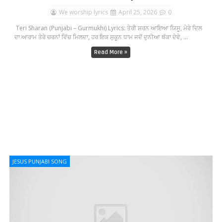
We worship lyrics
April 25, 2026
0
Teri Sharan (Punjabi – Gurmukhi) Lyrics: ਤੇਰੀ ਸ਼ਰਨ ਆਇਆ ਯਿਸੂ, ਮੇਰੇ ਦਿਲ
ਦਾ ਆਰਾਮ ਤੇਰੇ ਚਰਨਾਂ ਵਿੱਚ ਮਿਲਦਾ, ਹਰ ਇਕ ਸੁਕੂਨ ਧਾਮ ਜਦੋਂ ਦੁਨੀਆ ਥੱਕਾ ਦੇਵੇ, ...
Read More »
JESUS PUNJABI SONG