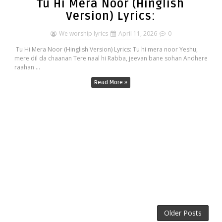
Tu Hi Mera Noor (Hinglish
Version) Lyrics:
We worship lyrics
April 11, 2026
0
Tu Hi Mera Noor (Hinglish Version) Lyrics: Tu hi mera noor Yeshu,
mere dil da chaanan Tere naal hi Rabba, jeevan bane sohan Andhere
raahan ...
Read More »
Older Posts