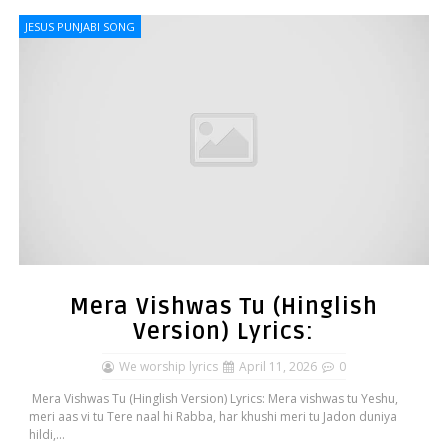
JESUS PUNJABI SONG
Mera Vishwas Tu (Hinglish
Version) Lyrics:
We worship lyrics
April 11, 2026
0
Mera Vishwas Tu (Hinglish Version) Lyrics: Mera vishwas tu Yeshu,
meri aas vi tu Tere naal hi Rabba, har khushi meri tu Jadon duniya
hildi,...