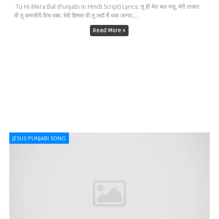
Tu Hi Mera Bal (Punjabi in Hindi Script) Lyrics: तू ही मेरा बल यसू, मेरी ताकत
वी तू कमजोरी विच रब्बा, मेरी हिम्मत वी तू जदों मैं थक जान्दा,...
Read More »
JESUS PUNJABI SONG