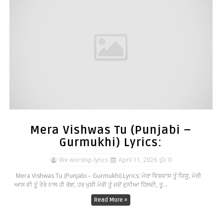
Mera Vishwas Tu (Punjabi –
Gurmukhi) Lyrics:
We worship lyrics
April 11, 2026
0
Mera Vishwas Tu (Punjabi – Gurmukhi) Lyrics: ਮੇਰਾ ਵਿਸ਼ਵਾਸ ਤੂੰ ਯਿਸੂ, ਮੇਰੀ
ਆਸ ਵੀ ਤੂੰ ਤੇਰੇ ਨਾਲ ਹੀ ਰੱਬਾ, ਹਰ ਖੁਸ਼ੀ ਮੇਰੀ ਤੂੰ ਜਦੋਂ ਦੁਨੀਆ ਹਿੱਲਦੀ, ਤੂ...
Read More »