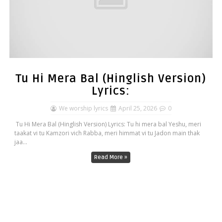
Tu Hi Mera Bal (Hinglish Version)
Lyrics:
We worship lyrics
April 25, 2026
0
Tu Hi Mera Bal (Hinglish Version) Lyrics: Tu hi mera bal Yeshu, meri
taakat vi tu Kamzori vich Rabba, meri himmat vi tu Jadon main thak
jaa...
Read More »