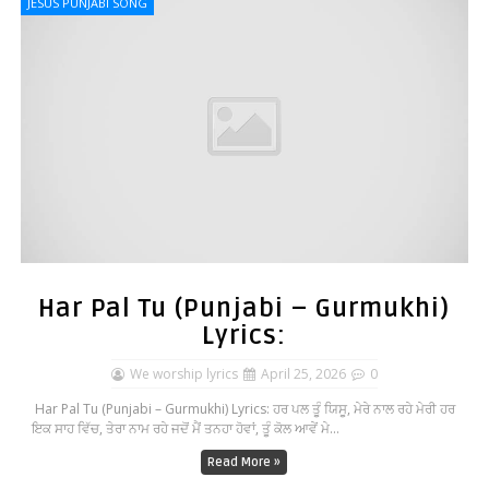
JESUS PUNJABI SONG
Har Pal Tu (Punjabi – Gurmukhi)
Lyrics:
We worship lyrics
April 25, 2026
0
Har Pal Tu (Punjabi – Gurmukhi) Lyrics: ਹਰ ਪਲ ਤੂੰ ਯਿਸੂ, ਮੇਰੇ ਨਾਲ ਰਹੇ ਮੇਰੀ ਹਰ
ਇਕ ਸਾਹ ਵਿੱਚ, ਤੇਰਾ ਨਾਮ ਰਹੇ ਜਦੋਂ ਮੈਂ ਤਨਹਾ ਹੋਵਾਂ, ਤੂੰ ਕੋਲ ਆਵੇਂ ਮੇ...
Read More »