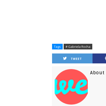
Tags
# Gabriela Rocha
TWEET
About 