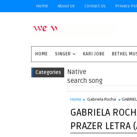
Home
About Us
Contact Us
Privacy Pol
HOME
SINGER
KARI JOBE
BETHEL MU
Native
Categories
search song
Home
Gabriela Rocha
GABRIEL
GABRIELA ROCH
PRAZER LETRA (