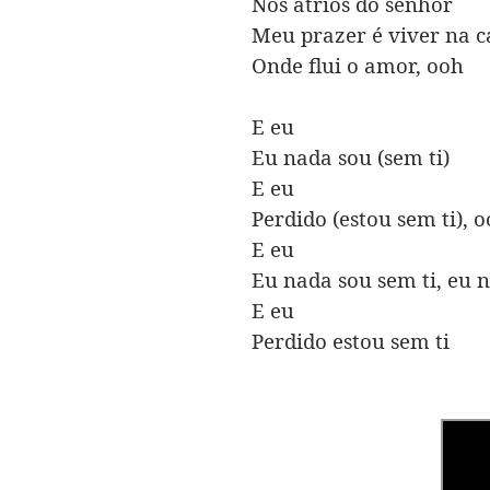
Nos átrios do senhor
Meu prazer é viver na c
Onde flui o amor, ooh
E eu
Eu nada sou (sem ti)
E eu
Perdido (estou sem ti), 
E eu
Eu nada sou sem ti, eu 
E eu
Perdido estou sem ti