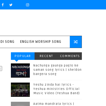
NDI SONG
ENGLISH WORSHIP SONG
POPULAR
RECENT
COMMENTS
Nachunga gaunga paglo ke
saman song lyrics | sheldon
bangera song
Yeshu zinda hai lyrics -
Yeshua ministries Official
Music Video (Yeshua Band)
Aatma mandrata lyrics |