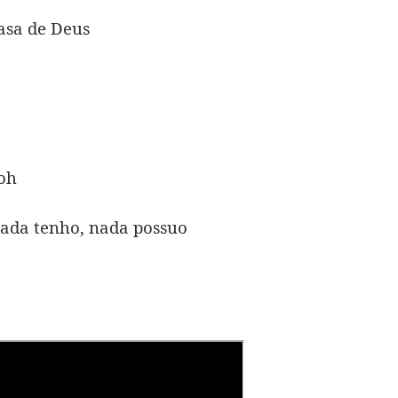
asa de Deus
ooh
nada tenho, nada possuo