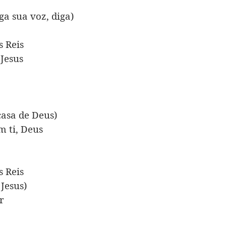
ga sua voz, diga)
s Reis
 Jesus
casa de Deus)
m ti, Deus
s Reis
 Jesus)
r