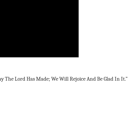
ay The Lord Has Made; We Will Rejoice And Be Glad In It.”