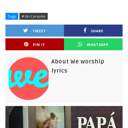
Tags
# Un Corazón
TWEET
SHARE
PIN IT
WHATSAPP
About We worship
lyrics