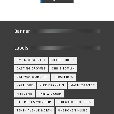
Banner
Labels
BYU NOTEWORTHY
BETHEL MUSIC
CASTING CROWNS
CHRIS TOMLIN
GATEWAY WORSHIP
HOUSEFIRES
KARI JOBE
KIRK FRANKLIN
MATTHEW WEST
MERCYME
PHIL WICKHAM
RED ROCKS WORSHIP
SIDEWALK PROPHETS
TENTH AVENUE NORTH
UNSPOKEN MUSIC